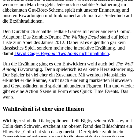
wenn es um Märchen geht. Jede noch so subtile Schattierung im
altbekannten Gut-Böse-Schema spielt mit unserer Erinnerung und
unseren Erwartungen und funktioniert auch noch als Seitenhieb auf
die Erzähltraditionen.
Den Durchbruch schaffte Telltale Games mit einer anderen Comic-
Adaption: Das Zombie-Drama
The Walking Dead
stand auf jeder
Liste zum Spiel des Jahres 2012. Dabei ist es eigentlich gar kein
klassisches Spiel, sondern mehr eine interaktive Erzählung, und
damit
David Cages
Beyond: Two Souls
nicht unähnlich
.
Um die Erzählung ging es den Entwicklern wohl auch bei
The Wolf
Among Us
vorrangig. Denn spielerisch ist es keine Herausforderung.
Der Spieler ist viel eher ein Zuschauer. Mit wenigen Mausklicks
erkundet er die Räume, sucht nach eindeutig markierten Hinweisen
und Gegenständen und spricht mit anderen Figuren. Hin und wieder
gibt es eine Action-Szene in Form eines Quick-Time-Events. Das
war’s.
Wahlfreiheit ist eher eine Illusion
Wichtiger sind die Dialogoptionen. Teilt Bigby seinen Whiskey mit
Colin dem Schwein, erscheint am oberen Rand des Bildschirms ein
Hinweis: „Colin hat sich das gemerkt.“ Der Spieler zahlt in ein