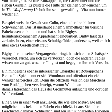
von Traurigkeit. Er fraß Rotkäppchen, die Großmutter und die
sieben Geißlein. Er pustete die Hütte der kleinen Schweinchen um.
In
The Wolf Among Us
holt ihn seine gewalttätige Vita nun immer
wieder ein.
Beispielsweise in Gestalt von Colin, einem der drei kleinen
Schweinchen. Das ist unerlaubt einem Sammellager für tierische
Fabelwesen entkommen und hat sich in Bigbys
heruntergekommenem Appartement einquartiert. Bigby lässt das
zerknirscht zu, einerseits aus Schuldgefühlen, anderseits, weil er sich
über etwas Gesellschaft freut.
Bigby, der mit seiner Vergangenheit ringt, hat sich einen Schafspelz
verordnet. Nicht, um sich zu verstecken, doch die anderen Fables
wissen nur zu gut, wozu er fähig ist und begegnen ihm mit Vorsicht.
Ein mindestens ebenso interessanter Charakter ist Rotkäppchens
Retter. Im Spiel nennt er sich Woodman und offenbart ein viel
weniger heroisches Ich. Denn die offizielle Version des Märchens
vom Rotkäppchen verschweigt, warum Woodman
damals tatsächlich das Haus der Großmutter aufsuchte und dort den
Wolf vorfand.
Eine Saga in einer Welt anzulegen, die wie eine Meta-Sage alle
möglichen uns bekannten Fabeln einschließt, ist aus Sicht der
Geschichte dankbar. Schließlich sind wir seit Kinderzeiten Experten,