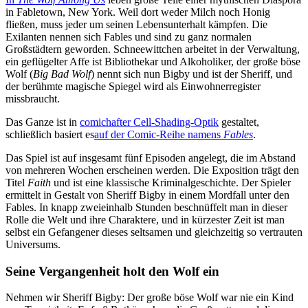
in Fabletown, New York. Weil dort weder Milch noch Honig
fließen, muss jeder um seinen Lebensunterhalt kämpfen. Die
Exilanten nennen sich Fables und sind zu ganz normalen
Großstädtern geworden. Schneewittchen arbeitet in der Verwaltung,
ein geflügelter Affe ist Bibliothekar und Alkoholiker, der große böse
Wolf (
Big Bad Wolf
) nennt sich nun Bigby und ist der Sheriff, und
der berühmte magische Spiegel wird als Einwohnerregister
missbraucht.
Das Ganze ist in
comichafter Cell-Shading-Optik
gestaltet,
schließlich basiert es
auf der Comic-Reihe namens
Fables
.
Das Spiel ist auf insgesamt fünf Episoden angelegt, die im Abstand
von mehreren Wochen erscheinen werden. Die Exposition trägt den
Titel
Faith
und ist eine klassische Kriminalgeschichte. Der Spieler
ermittelt in Gestalt von Sheriff Bigby in einem Mordfall unter den
Fables. In knapp zweieinhalb Stunden beschnüffelt man in dieser
Rolle die Welt und ihre Charaktere, und in kürzester Zeit ist man
selbst ein Gefangener dieses seltsamen und gleichzeitig so vertrauten
Universums.
Seine Vergangenheit holt den Wolf ein
Nehmen wir Sheriff Bigby: Der große böse Wolf war nie ein Kind