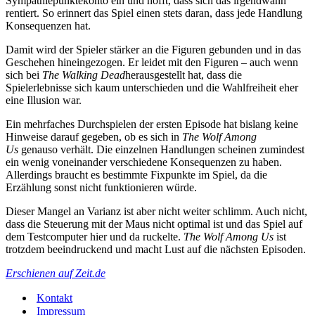
Sympathiepunktekonto ein und hofft, dass sich das irgendwann
rentiert. So erinnert das Spiel einen stets daran, dass jede Handlung
Konsequenzen hat.
Damit wird der Spieler stärker an die Figuren gebunden und in das
Geschehen hineingezogen. Er leidet mit den Figuren – auch wenn
sich bei
The Walking Dead
herausgestellt hat, dass die
Spielerlebnisse sich kaum unterschieden und die Wahlfreiheit eher
eine Illusion war.
Ein mehrfaches Durchspielen der ersten Episode hat bislang keine
Hinweise darauf gegeben, ob es sich in
The Wolf Among
Us
genauso verhält. Die einzelnen Handlungen scheinen zumindest
ein wenig voneinander verschiedene Konsequenzen zu haben.
Allerdings braucht es bestimmte Fixpunkte im Spiel, da die
Erzählung sonst nicht funktionieren würde.
Dieser Mangel an Varianz ist aber nicht weiter schlimm. Auch nicht,
dass die Steuerung mit der Maus nicht optimal ist und das Spiel auf
dem Testcomputer hier und da ruckelte.
The Wolf Among Us
ist
trotzdem beeindruckend und macht Lust auf die nächsten Episoden.
Erschienen auf Zeit.de
Kontakt
Impressum