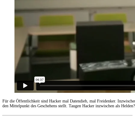
Für die Öffentlichkeit sind Hacker mal Datendieb, mal Freidenker. Inzwische
den Mittelpunkt des Geschehens stellt. Taugen Hacker inzwischen als Helden?